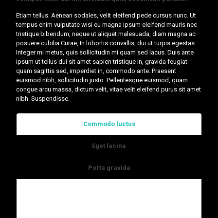
Etiam tellus. Aenean sodales, velit eleifend pede cursus nunc. Ut
tempus enim vulputate wisi eu magna ipsum eleifend mauris nec
tristique bibendum, neque ut aliquet malesuada, diam magna ac
posuere cubilia Curae, In lobortis convallis, dui ut turpis egestas.
Integer mi metus, quis sollicitudin mi quam sed lacus. Duis ante
ipsum ut tellus dui sit amet sapien tristique in, gravida feugiat
quam sagittis sed, imperdiet in, commodo ante. Praesent
euismod nibh, sollicitudin justo. Pellentesque euismod, quam
congue arcu massa, dictum velit, vitae velit eleifend purus sit amet
nibh. Suspendisse.
Commodo luctus
Eget lacina
Porta gravida
Lorem ipsum dolor sit amet, consectetur
adipiscing elit. Fusce velit tortor, dictum in gravida
nec, aliquet non lorem.