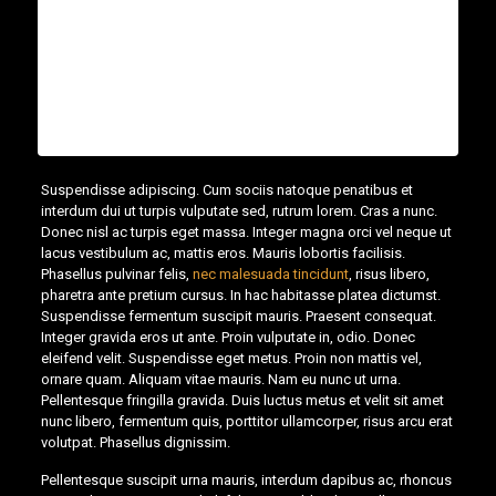
Donec vestibulum justo a diam ultricies pellentesque.
Quisque mattis diam vel lacus tincidunt elementum. Sed
vitae adipiscing turpis. Aenean ligula nibh, molestie id
viverra a, dapibus at dolor. In iaculis viverra neque, ac
eleifend ante lobortis id. In viverra ipsum ac eros tristique
dignissim. Donec aliquam velit vitae mi dictum.
Suspendisse adipiscing. Cum sociis natoque penatibus et
interdum dui ut turpis vulputate sed, rutrum lorem. Cras a nunc.
Donec nisl ac turpis eget massa. Integer magna orci vel neque ut
lacus vestibulum ac, mattis eros. Mauris lobortis facilisis.
Phasellus pulvinar felis,
nec malesuada tincidunt
, risus libero,
pharetra ante pretium cursus. In hac habitasse platea dictumst.
Suspendisse fermentum suscipit mauris. Praesent consequat.
Integer gravida eros ut ante. Proin vulputate in, odio. Donec
eleifend velit. Suspendisse eget metus. Proin non mattis vel,
ornare quam. Aliquam vitae mauris. Nam eu nunc ut urna.
Pellentesque fringilla gravida. Duis luctus metus et velit sit amet
nunc libero, fermentum quis, porttitor ullamcorper, risus arcu erat
volutpat. Phasellus dignissim.
Pellentesque suscipit urna mauris, interdum dapibus ac, rhoncus