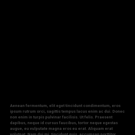
Aenean fermentum, elit eget tincidunt condimentum, eros
ipsum rutrum orci, sagittis tempus lacus enim ac dui. Donec
non enim in turpis pulvinar facilisis. Ut felis. Praesent
dapibus, neque id cursus faucibus, tortor neque egestas
augue, eu vulputate magna eros eu erat. Aliquam erat
volutpat. Nam dui mi, tincidunt quis, accumsan porttitor.